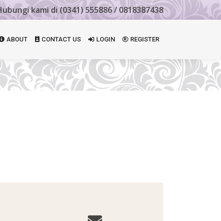
Hubungi kami di (0341) 555886 / 0818387438
ABOUT
CONTACT US
LOGIN
REGISTER